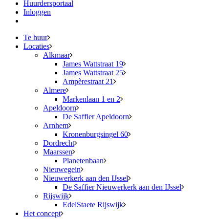
Huurdersportaal
Inloggen
Te huur
Locaties
Alkmaar
James Wattstraat 19
James Wattstraat 25
Ampèrestraat 21
Almere
Markenlaan 1 en 2
Apeldoorn
De Saffier Apeldoorn
Arnhem
Kronenburgsingel 60
Dordrecht
Maarssen
Planetenbaan
Nieuwegein
Nieuwerkerk aan den IJssel
De Saffier Nieuwerkerk aan den IJssel
Rijswijk
EdelStaete Rijswijk
Het concept