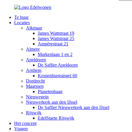
Te huur
Locaties
Alkmaar
James Wattstraat 19
James Wattstraat 25
Ampèrestraat 21
Almere
Markenlaan 1 en 2
Apeldoorn
De Saffier Apeldoorn
Arnhem
Kronenburgsingel 60
Dordrecht
Maarssen
Planetenbaan
Nieuwegein
Nieuwerkerk aan den IJssel
De Saffier Nieuwerkerk aan den IJssel
Rijswijk
EdelStaete Rijswijk
Het concept
Vragen